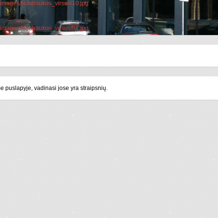
d/images/Nuotraukos_virsus/10.jpg
d/images/Nuotraukos_virsus/01.jpg
 puslapyje, vadinasi jose yra straipsnių.