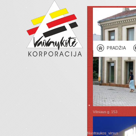
PRADŽIA
Vilniaus g. 153
Nuotraukos_virsus