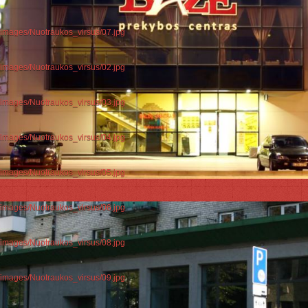
d/images/Nuotraukos_virsus/07.jpg
d/images/Nuotraukos_virsus/02.jpg
d/images/Nuotraukos_virsus/03.jpg
d/images/Nuotraukos_virsus/04.jpg
d/images/Nuotraukos_virsus/05.jpg
d/images/Nuotraukos_virsus/06.jpg
d/images/Nuotraukos_virsus/08.jpg
d/images/Nuotraukos_virsus/09.jpg