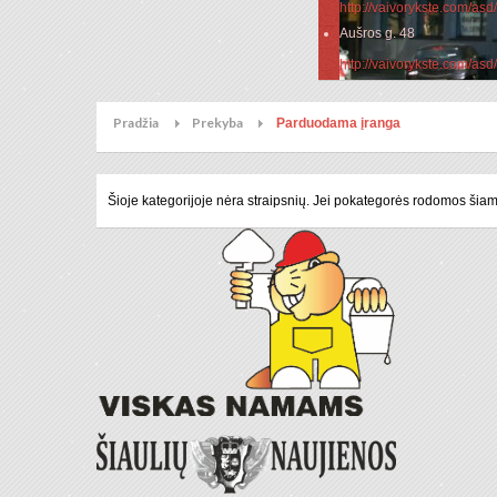
http://vaivorykste.com/as
Aušros g. 48
http://vaivorykste.com/as
Pradžia
Prekyba
Parduodama įranga
Šioje kategorijoje nėra straipsnių. Jei pokategorės rodomos šiame
Tilžės g. 134